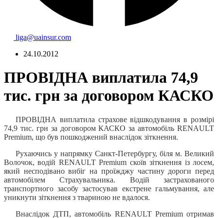
liga@uainsur.com
24.10.2012
ПРОВІДНА виплатила 74,9
тис. грн за договором КАСКО
ПРОВІДНА
виплатила
страхове
відшкодування
в
розмірі
74,9
тис.
грн
за договором
КАСКО
за
автомобіль
RENAULT
Premium
, що був пошкоджений внаслідок зіткнення
.
Рухаючись у напрямку Санкт-Петербургу,
біля м. Великий
Волочок,
водій
RENAULT
Premium
скоїв зіткнення із лосем,
який несподівано вибіг на проїжджу частину дороги перед
автомобілем Страхувальника. Водій застрахованого
транспортного засобу застосував екстрене гальмування, але
уникнути зіткнення з твариною не вдалося.
Внаслідок ДТП, автомобіль
RENAULT
Premium
отримав