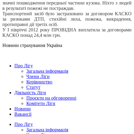
значні пошкодження передньої частини кузова.
Ніхто з
людей
в
результаті
пожежі
не
постраждав.
Транспортний засіб
було
застраховано
за договором
КАСКО
за ризиками
ДТП,
стихійні
лиха
, пожежа, викрадення,
протиправні
дії третіх
осіб
.
У
I
півріччі 2012
року ПРОВІДНА
виплатила
за договорами
КАСКО
понад
24,4 млн
грн
.
Новини страхування
Україна
Про Лігу
Загальна інформація
Члени Ліги
Керівництво
Статут
Діяльність Ліги
Проєкти на обговоренні
Комітети Ліги
Новини
Вакансії
Про Лігу
Загальна інформація