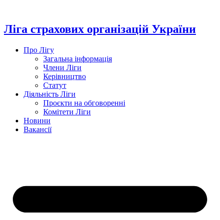
Перейти
до
вмісту
Ліга страхових організацій України
Про Лігу
Загальна інформація
Члени Ліги
Керівництво
Статут
Діяльність Ліги
Проєкти на обговоренні
Комітети Ліги
Новини
Вакансії