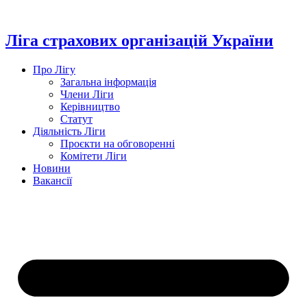
Перейти
до
вмісту
Ліга страхових організацій України
Про Лігу
Загальна інформація
Члени Ліги
Керівництво
Статут
Діяльність Ліги
Проєкти на обговоренні
Комітети Ліги
Новини
Вакансії