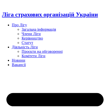
Перейти
до
вмісту
Ліга страхових організацій України
Про Лігу
Загальна інформація
Члени Ліги
Керівництво
Статут
Діяльність Ліги
Проєкти на обговоренні
Комітети Ліги
Новини
Вакансії