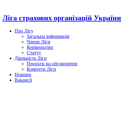
Перейти
до
вмісту
Ліга страхових організацій України
Про Лігу
Загальна інформація
Члени Ліги
Керівництво
Статут
Діяльність Ліги
Проєкти на обговоренні
Комітети Ліги
Новини
Вакансії