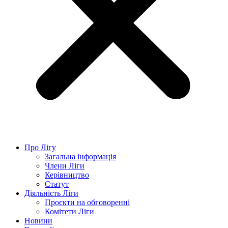
Про Лігу
Загальна інформація
Члени Ліги
Керівництво
Статут
Діяльність Ліги
Проєкти на обговоренні
Комітети Ліги
Новини