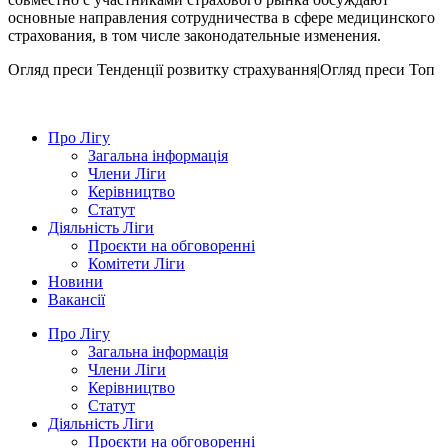
основные направления сотрудничества в сфере медицинского
страхования, в том числе законодательные изменения.
Огляд преси
Тенденції розвитку страхування|Огляд преси
Топ
Про Лігу
Загальна інформація
Члени Ліги
Керівництво
Статут
Діяльність Ліги
Проєкти на обговоренні
Комітети Ліги
Новини
Вакансії
Про Лігу
Загальна інформація
Члени Ліги
Керівництво
Статут
Діяльність Ліги
Проєкти на обговоренні