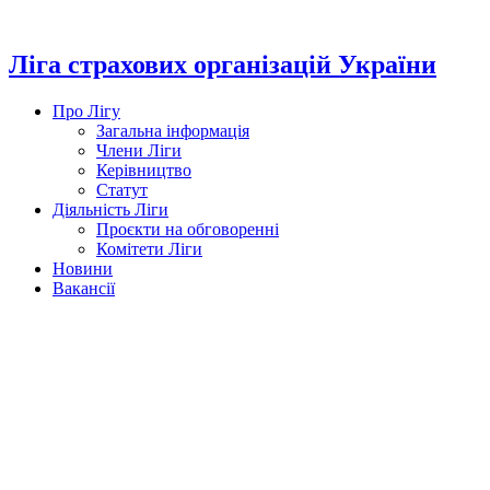
Перейти
до
вмісту
Ліга страхових організацій України
Про Лігу
Загальна інформація
Члени Ліги
Керівництво
Статут
Діяльність Ліги
Проєкти на обговоренні
Комітети Ліги
Новини
Вакансії