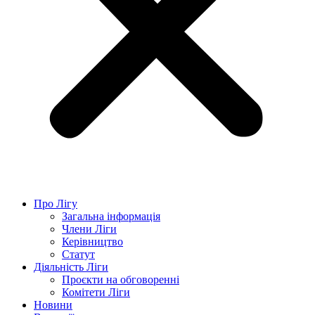
Про Лігу
Загальна інформація
Члени Ліги
Керівництво
Статут
Діяльність Ліги
Проєкти на обговоренні
Комітети Ліги
Новини