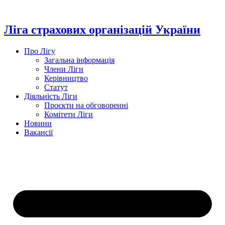
Перейти
до
вмісту
Ліга страхових організацій України
Про Лігу
Загальна інформація
Члени Ліги
Керівництво
Статут
Діяльність Ліги
Проєкти на обговоренні
Комітети Ліги
Новини
Вакансії