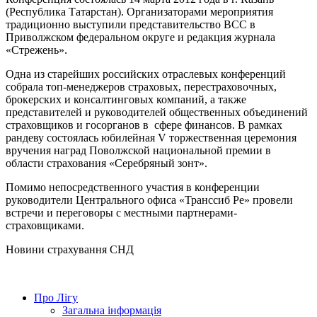
(Республика Татарстан). Организаторами мероприятия
традиционно выступили представительство ВСС в
Приволжском федеральном округе и редакция журнала
«Стрежень».
Одна из старейших российских отраслевых конференций
собрала топ-менеджеров страховых, перестраховочных,
брокерских и консалтинговых компаний, а также
представителей и руководителей общественных объединений
страховщиков и госорганов в сфере финансов. В рамках
рандеву состоялась юбилейная V торжественная церемония
вручения наград Поволжской национальной премии в
области страхования «Серебряный зонт».
Помимо непосредственного участия в конференции
руководители Центрального офиса «Транссиб Ре» провели
встречи и переговоры с местными партнерами-
страховщиками.
Новини страхування
СНД
Про Лігу
Загальна інформація