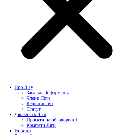
Про Лігу
Загальна інформація
Члени Ліги
Керівництво
Статут
Діяльність Ліги
Проєкти на обговоренні
Комітети Ліги
Новини