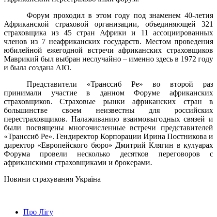
Форум проходил в этом году под знаменем 40-летия
Африканской страховой организации, объединяющей 321
страховщика из 45 стран Африки и 11 ассоциированных
членов из 7 неафриканских государств. Местом проведения
юбилейной ежегодной встречи африканских страховщиков
Маврикий был выбран неслучайно – именно здесь в 1972 году
и была создана
AIO
.
Представители «Транссиб Ре» во второй раз
принимали участие в данном Форуме африканских
страховщиков. Страховые рынки африканских стран в
большинстве своем неизвестны для российских
перестраховщиков. Налаживанию взаимовыгодных связей и
были посвящены многочисленные встречи представителей
«Транссиб Ре».
Гендиректор Корпорации Ирина Постникова и
директор «Европейского бюро» Дмитрий Клягин в кулуарах
Форума провели несколько десятков переговоров с
африканскими страховщиками и брокерами.
Новини страхування
Україна
Про Лігу