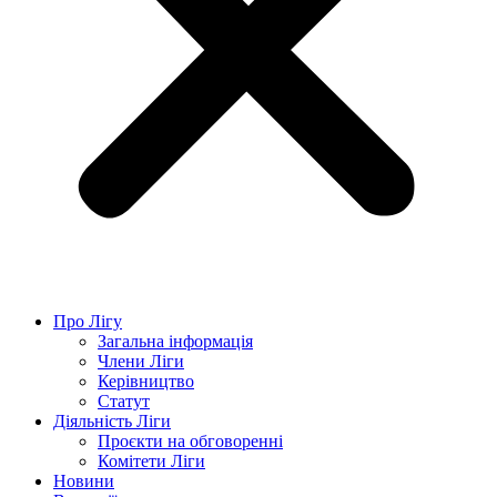
Про Лігу
Загальна інформація
Члени Ліги
Керівництво
Статут
Діяльність Ліги
Проєкти на обговоренні
Комітети Ліги
Новини