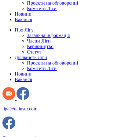
Проєкти на обговоренні
Комітети Ліги
Новини
Вакансії
Про Лігу
Загальна інформація
Члени Ліги
Керівництво
Статут
Діяльність Ліги
Проєкти на обговоренні
Комітети Ліги
Новини
Вакансії
liga@uainsur.com