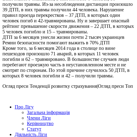
получили травмы. Из-за несоблюдения дистанции произошло
39 ДТП, в них травмы получили 44 человека. Нарушение
правил проезда перекрестков – 37 ДТП, в которых один
человек погиб и 42-травмированы. Ну и завершает опасный
рейтинг превышение скорости движения – 22 ДТП, в которых
5 человек погибло и 15 – травмированы.
ДТП за 6 месяцев унесли жизни почти 2 тысяч украинцев
Ремни безопасности помогают выжить в 70% ДТП
Кроме того, за 6 месяцев 2014 года в столице по вине
пешеходов произошло 71 аварий, в которых 11 человек
погибли и 62 – травмировано. В большинстве случаев люди
перебегают проезжую часть в неустановленном месте и не
смотрят по сторонам. По этой причине случилось 50 ДТП, в
которых 8 человек погибли и 42 – получили травмы.
Огляд преси
Тенденції розвитку страхування|Огляд преси
Топ
Про Лігу
Загальна інформація
Члени Ліги
Керівництво
Статут
Діяльність Ліги