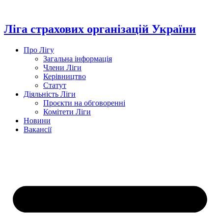
Перейти
до
вмісту
Ліга страхових організацій України
Про Лігу
Загальна інформація
Члени Ліги
Керівництво
Статут
Діяльність Ліги
Проєкти на обговоренні
Комітети Ліги
Новини
Вакансії