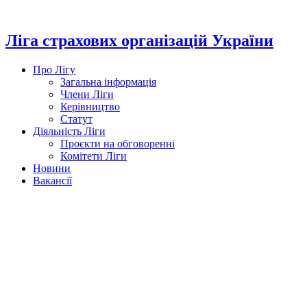
Перейти
до
вмісту
Ліга страхових організацій України
Про Лігу
Загальна інформація
Члени Ліги
Керівництво
Статут
Діяльність Ліги
Проєкти на обговоренні
Комітети Ліги
Новини
Вакансії