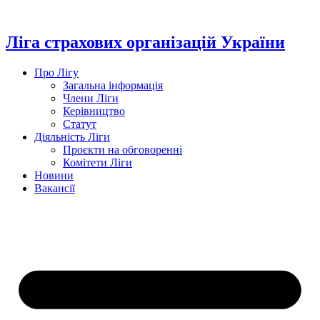
Перейти
до
вмісту
Ліга страхових організацій України
Про Лігу
Загальна інформація
Члени Ліги
Керівництво
Статут
Діяльність Ліги
Проєкти на обговоренні
Комітети Ліги
Новини
Вакансії