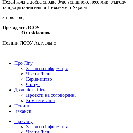
Нехай кожна добра справа буде успішною, несе мир, злагоду
та процвітання нашій Незалежній Україні!
З повагою,
Президент ЛСОУ
О.Ф.Філонюк
Hовини ЛСОУ
Актуально
Про Лігу
Загальна інформація
Члени Ліги
Керівництво
Статут
Діяльність Ліги
Проєкти на обговоренні
Комітети Ліги
Новини
Вакансії
Про Лігу
Загальна інформація
Члени Ліги