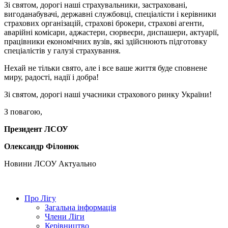
Зі святом, дорогі наші страхувальники, застраховані,
вигоданабувачі, державні службовці, спеціалісти і керівники
страхових організацій, страхові брокери, страхові агенти,
аварійні комісари, аджастери, сюрвеєри, диспашери, актуарії,
працівники економічних вузів, які здійснюють підготовку
спеціалістів у галузі страхування.
Нехай не тільки свято, але і все ваше життя буде сповнене
миру, радості, надії і добра!
Зі святом, дорогі наші учасники страхового ринку України!
З повагою,
Президент ЛСОУ
Олександр Філонюк
Hовини ЛСОУ
Актуально
Про Лігу
Загальна інформація
Члени Ліги
Керівництво