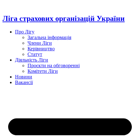
Перейти
до
вмісту
Ліга страхових організацій України
Про Лігу
Загальна інформація
Члени Ліги
Керівництво
Статут
Діяльність Ліги
Проєкти на обговоренні
Комітети Ліги
Новини
Вакансії