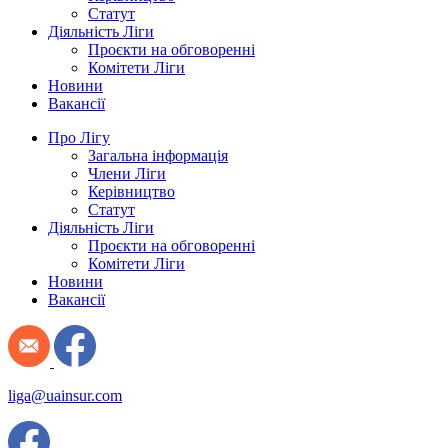
Статут
Діяльність Ліги
Проєкти на обговоренні
Комітети Ліги
Новини
Вакансії
Про Лігу
Загальна інформація
Члени Ліги
Керівництво
Статут
Діяльність Ліги
Проєкти на обговоренні
Комітети Ліги
Новини
Вакансії
liga@uainsur.com