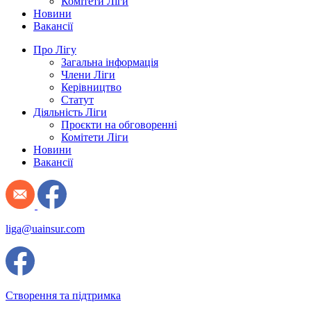
Комітети Ліги
Новини
Вакансії
Про Лігу
Загальна інформація
Члени Ліги
Керівництво
Статут
Діяльність Ліги
Проєкти на обговоренні
Комітети Ліги
Новини
Вакансії
liga@uainsur.com
Створення та підтримка