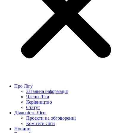
Про Лігу
Загальна інформація
Члени Ліги
Керівництво
Статут
Діяльність Ліги
Проєкти на обговоренні
Комітети Ліги
Новини