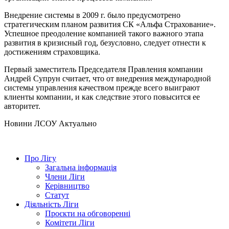
Внедрение системы в 2009 г. было предусмотрено
стратегическим планом развития СК «Альфа Страхование».
Успешное преодоление компанией такого важного этапа
развития в кризисный год, безусловно, следует отнести к
достижениям страховщика.
Первый заместитель Председателя Правления компании
Андрей Супрун считает, что от внедрения международной
системы управления качеством прежде всего выиграют
клиенты компании, и как следствие этого повысится ее
авторитет.
Hовини ЛСОУ
Актуально
Про Лігу
Загальна інформація
Члени Ліги
Керівництво
Статут
Діяльність Ліги
Проєкти на обговоренні
Комітети Ліги