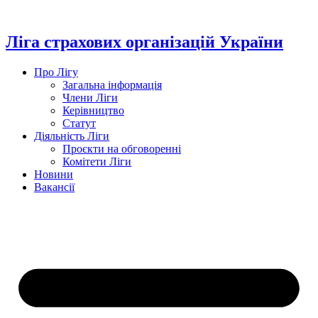
Перейти
до
вмісту
Ліга страхових організацій України
Про Лігу
Загальна інформація
Члени Ліги
Керівництво
Статут
Діяльність Ліги
Проєкти на обговоренні
Комітети Ліги
Новини
Вакансії