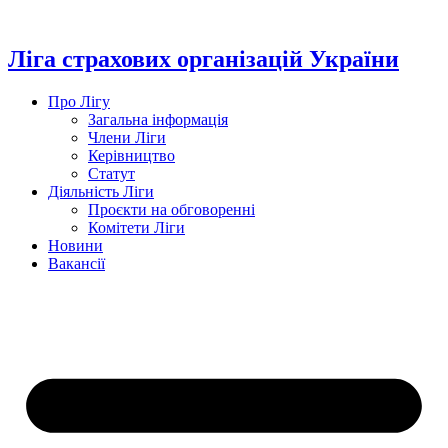
Перейти
до
вмісту
Ліга страхових організацій України
Про Лігу
Загальна інформація
Члени Ліги
Керівництво
Статут
Діяльність Ліги
Проєкти на обговоренні
Комітети Ліги
Новини
Вакансії