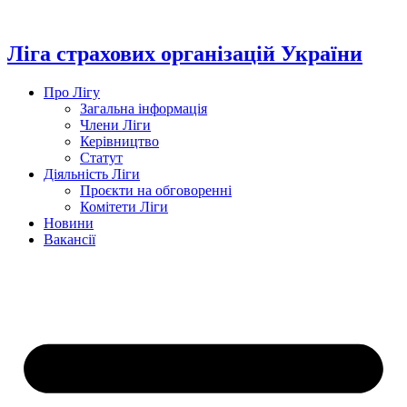
Перейти
до
вмісту
Ліга страхових організацій України
Про Лігу
Загальна інформація
Члени Ліги
Керівництво
Статут
Діяльність Ліги
Проєкти на обговоренні
Комітети Ліги
Новини
Вакансії