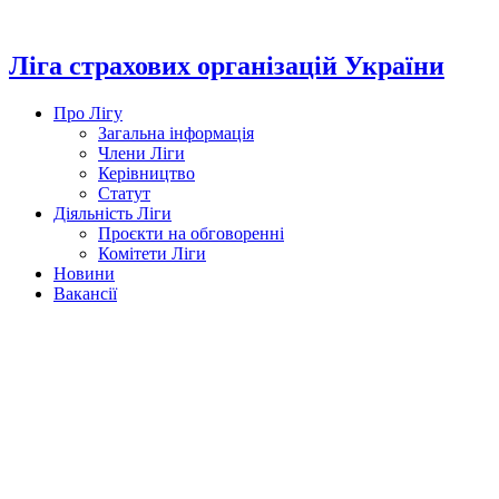
Перейти
до
вмісту
Ліга страхових організацій України
Про Лігу
Загальна інформація
Члени Ліги
Керівництво
Статут
Діяльність Ліги
Проєкти на обговоренні
Комітети Ліги
Новини
Вакансії