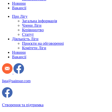
Новини
Вакансії
Про Лігу
Загальна інформація
Члени Ліги
Керівництво
Статут
Діяльність Ліги
Проєкти на обговоренні
Комітети Ліги
Новини
Вакансії
liga@uainsur.com
Створення та підтримка