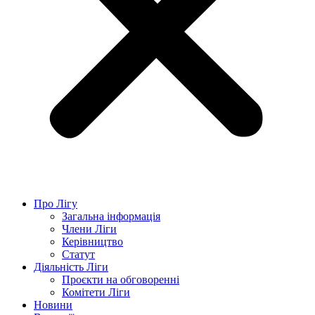
Про Лігу
Загальна інформація
Члени Ліги
Керівництво
Статут
Діяльність Ліги
Проєкти на обговоренні
Комітети Ліги
Новини