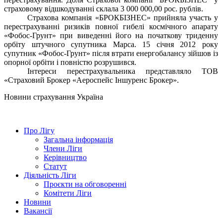
страховому відшкодуванні склала 3 000 000,00 рос. рублів.
Страхова компанія «БРОКБІЗНЕС» прийняла участь у
перестрахуванні ризиків повної гибелі космічного апарату
«Фобос-Грунт» при виведенні його на початкову триденну
орбіту штучного супутника Марса. 15 січня 2012 року
супутник «Фобос-Грунт» після втрати енергобалансу зійшов із
опорної орбіти і повністю розрушився.
Інтереси перестрахувальника представляло ТОВ
«Страховий Брокер «Аероспейс Іншуренс Брокер».
Новини страхування
Україна
Про Лігу
Загальна інформація
Члени Ліги
Керівництво
Статут
Діяльність Ліги
Проєкти на обговоренні
Комітети Ліги
Новини
Вакансії