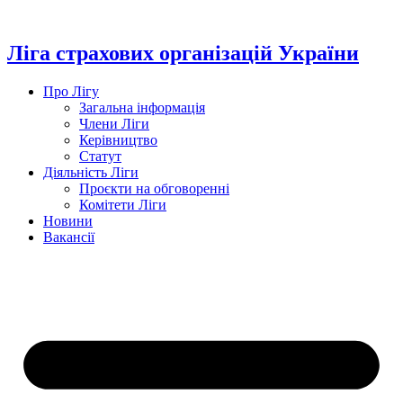
Перейти
до
вмісту
Ліга страхових організацій України
Про Лігу
Загальна інформація
Члени Ліги
Керівництво
Статут
Діяльність Ліги
Проєкти на обговоренні
Комітети Ліги
Новини
Вакансії