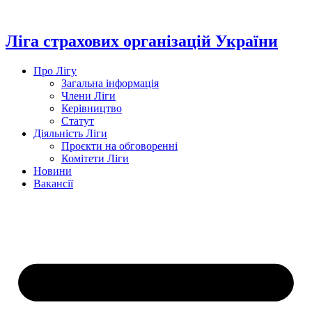
Перейти
до
вмісту
Ліга страхових організацій України
Про Лігу
Загальна інформація
Члени Ліги
Керівництво
Статут
Діяльність Ліги
Проєкти на обговоренні
Комітети Ліги
Новини
Вакансії