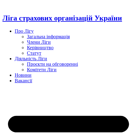
Перейти
до
вмісту
Ліга страхових організацій України
Про Лігу
Загальна інформація
Члени Ліги
Керівництво
Статут
Діяльність Ліги
Проєкти на обговоренні
Комітети Ліги
Новини
Вакансії