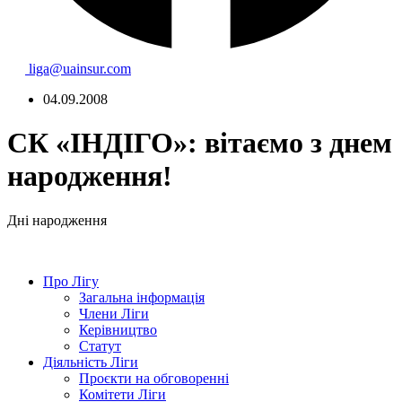
liga@uainsur.com
04.09.2008
СК «ІНДІГО»: вітаємо з днем
народження!
Дні народження
Про Лігу
Загальна інформація
Члени Ліги
Керівництво
Статут
Діяльність Ліги
Проєкти на обговоренні
Комітети Ліги