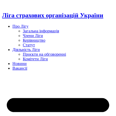
Перейти
до
вмісту
Ліга страхових організацій України
Про Лігу
Загальна інформація
Члени Ліги
Керівництво
Статут
Діяльність Ліги
Проєкти на обговоренні
Комітети Ліги
Новини
Вакансії