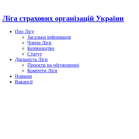
Перейти
до
вмісту
Ліга страхових організацій України
Про Лігу
Загальна інформація
Члени Ліги
Керівництво
Статут
Діяльність Ліги
Проєкти на обговоренні
Комітети Ліги
Новини
Вакансії