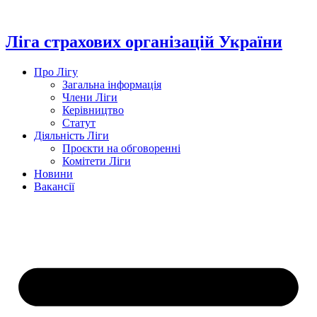
Перейти
до
вмісту
Ліга страхових організацій України
Про Лігу
Загальна інформація
Члени Ліги
Керівництво
Статут
Діяльність Ліги
Проєкти на обговоренні
Комітети Ліги
Новини
Вакансії