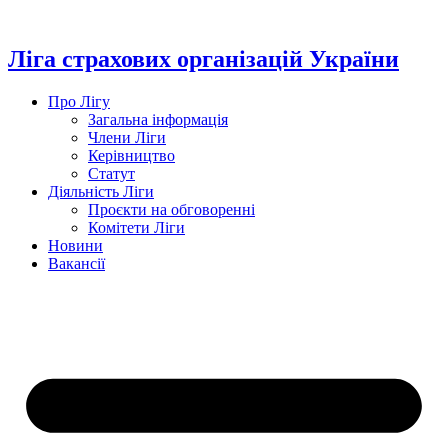
Перейти
до
вмісту
Ліга страхових організацій України
Про Лігу
Загальна інформація
Члени Ліги
Керівництво
Статут
Діяльність Ліги
Проєкти на обговоренні
Комітети Ліги
Новини
Вакансії