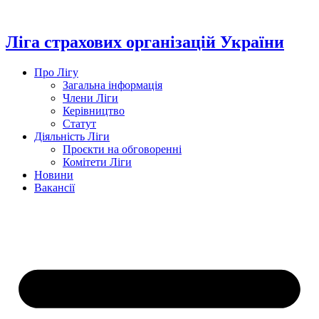
Перейти
до
вмісту
Ліга страхових організацій України
Про Лігу
Загальна інформація
Члени Ліги
Керівництво
Статут
Діяльність Ліги
Проєкти на обговоренні
Комітети Ліги
Новини
Вакансії