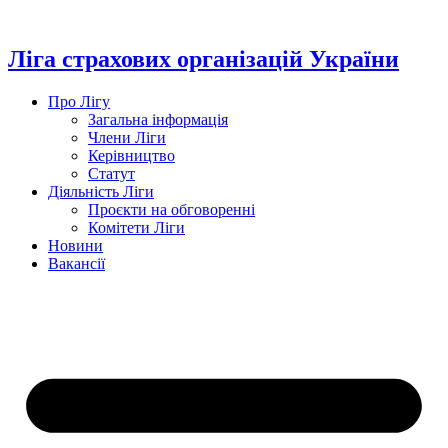
Перейти
до
вмісту
Ліга страхових організацій України
Про Лігу
Загальна інформація
Члени Ліги
Керівництво
Статут
Діяльність Ліги
Проєкти на обговоренні
Комітети Ліги
Новини
Вакансії