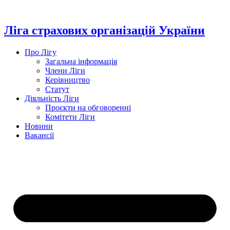
Перейти
до
вмісту
Ліга страхових організацій України
Про Лігу
Загальна інформація
Члени Ліги
Керівництво
Статут
Діяльність Ліги
Проєкти на обговоренні
Комітети Ліги
Новини
Вакансії