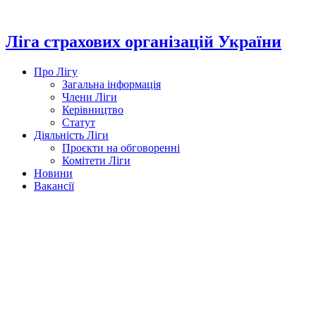
Перейти
до
вмісту
Ліга страхових організацій України
Про Лігу
Загальна інформація
Члени Ліги
Керівництво
Статут
Діяльність Ліги
Проєкти на обговоренні
Комітети Ліги
Новини
Вакансії