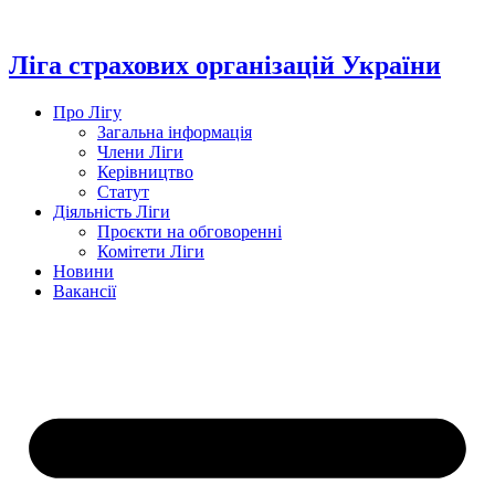
Перейти
до
вмісту
Ліга страхових організацій України
Про Лігу
Загальна інформація
Члени Ліги
Керівництво
Статут
Діяльність Ліги
Проєкти на обговоренні
Комітети Ліги
Новини
Вакансії