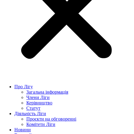
Про Лігу
Загальна інформація
Члени Ліги
Керівництво
Статут
Діяльність Ліги
Проєкти на обговоренні
Комітети Ліги
Новини