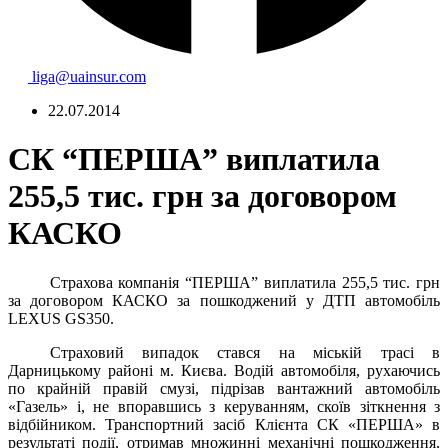
liga@uainsur.com
22.07.2014
СК “ПЕРША” виплатила
255,5 тис. грн за договором
КАСКО
Страхова компанія “
ПЕРША” виплатила
255,5
тис.
грн
за договором
КАСКО
за пошкоджений
у ДТП автомобіль
LEXUS GS350
.
Страховий випадок стався
на
міській трасі
в
Дарницькому
районі м. Києва
.
Водій автомобіля
,
рухаючись
по крайній правій
смузі
,
підрізав
вантажний автомобіль
«Газель
» і,
не впоравшись
з керуванням
,
скоїв зіткнення
з
відбійником
.
Транспортний засіб
Клієнта
СК «
ПЕРША»
в
результаті події
,
отримав
множинні
механічні пошкодження
,