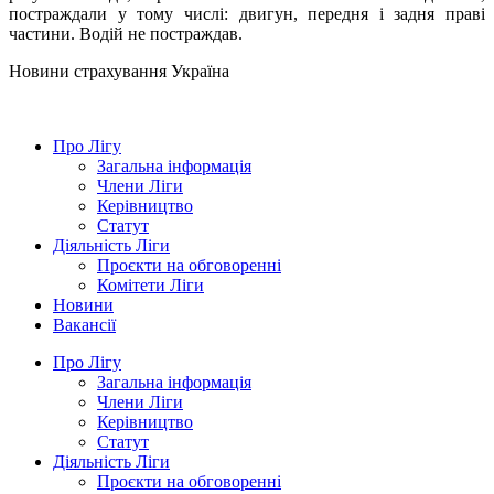
постраждали
у тому числі:
двигун
,
передня
і задня
праві
частини
.
Водій не
постраждав.
Новини страхування
Україна
Про Лігу
Загальна інформація
Члени Ліги
Керівництво
Статут
Діяльність Ліги
Проєкти на обговоренні
Комітети Ліги
Новини
Вакансії
Про Лігу
Загальна інформація
Члени Ліги
Керівництво
Статут
Діяльність Ліги
Проєкти на обговоренні