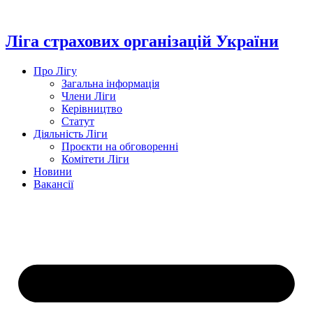
Перейти
до
вмісту
Ліга страхових організацій України
Про Лігу
Загальна інформація
Члени Ліги
Керівництво
Статут
Діяльність Ліги
Проєкти на обговоренні
Комітети Ліги
Новини
Вакансії