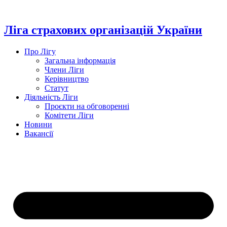
Перейти
до
вмісту
Ліга страхових організацій України
Про Лігу
Загальна інформація
Члени Ліги
Керівництво
Статут
Діяльність Ліги
Проєкти на обговоренні
Комітети Ліги
Новини
Вакансії