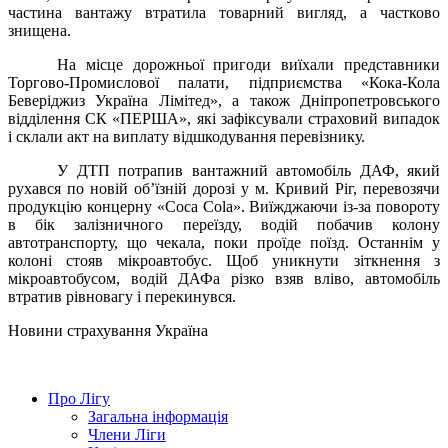
частина вантажу втратила товарний вигляд, а частково
знищена.
На місце дорожньої пригоди
виїхали представники
Торгово-Промислової палати,
підприємства «Кока-Кола
Беверіджиз Україна Лімітед», а також Дніпропетровського
відділення СК «ПЕРША», які зафіксували страховий випадок
і склали акт на виплату відшкодування перевізнику.
У ДТП потрапив вантажний автомобіль ДАФ, який
рухався по новій об’їзній дорозі у м. Кривий Ріг, перевозячи
продукцію концерну «Coca Cola».
Виїжджаючи із-за повороту
в бік залізничного переїзду, водій побачив колону
автотранспорту, що чекала, поки проїде поїзд. Останнім у
колоні стояв мікроавтобус. Щоб уникнути зіткнення з
мікроавтобусом, водій ДАФа різко взяв вліво, автомобіль
втратив рівновагу і перекинувся.
Новини страхування
Україна
Про Лігу
Загальна інформація
Члени Ліги