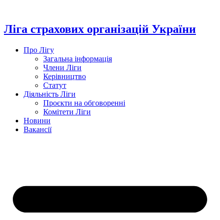
Перейти
до
вмісту
Ліга страхових організацій України
Про Лігу
Загальна інформація
Члени Ліги
Керівництво
Статут
Діяльність Ліги
Проєкти на обговоренні
Комітети Ліги
Новини
Вакансії