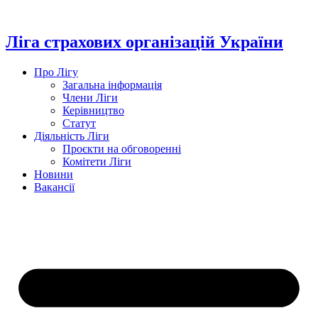
Перейти
до
вмісту
Ліга страхових організацій України
Про Лігу
Загальна інформація
Члени Ліги
Керівництво
Статут
Діяльність Ліги
Проєкти на обговоренні
Комітети Ліги
Новини
Вакансії