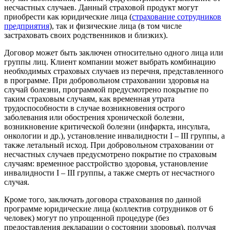
несчастных случаев. Данный страховой продукт могут
приобрести как юридические лица (
страхование сотрудников
предприятия
), так и физические лица (в том числе
застраховать своих родственников и близких).
Договор может быть заключен относительно одного лица или
группы лиц. Клиент компании может выбрать комбинацию
необходимых страховых случаев из перечня, представленного
в программе. При добровольном страховании здоровья на
случай болезни, программой предусмотрено покрытие по
таким страховым случаям, как временная утрата
трудоспособности в случае возникновения острого
заболевания или обострения хронической болезни,
возникновение критической болезни (инфаркта, инсульта,
онкологии и др.), установление инвалидности І – ІІІ группы, а
также летальный исход. При добровольном страховании от
несчастных случаев предусмотрено покрытие по страховым
случаям: временное расстройство здоровья, установление
инвалидности І – ІІІ группы, а также смерть от несчастного
случая.
Кроме того, заключать договора страхования по данной
программе юридические лица (коллектив сотрудников от 6
человек) могут по упрощенной процедуре (без
предоставления декларации о состоянии здоровья), получая