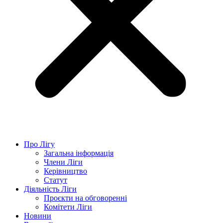
Про Лігу
Загальна інформація
Члени Ліги
Керівництво
Статут
Діяльність Ліги
Проєкти на обговоренні
Комітети Ліги
Новини