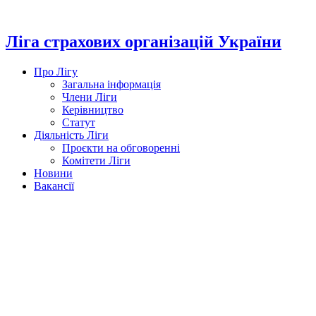
Перейти
до
вмісту
Ліга страхових організацій України
Про Лігу
Загальна інформація
Члени Ліги
Керівництво
Статут
Діяльність Ліги
Проєкти на обговоренні
Комітети Ліги
Новини
Вакансії