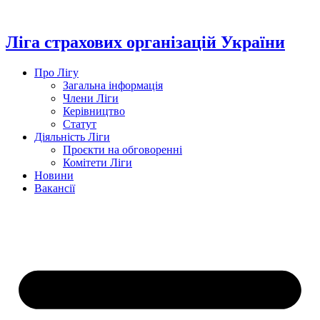
Перейти
до
вмісту
Ліга страхових організацій України
Про Лігу
Загальна інформація
Члени Ліги
Керівництво
Статут
Діяльність Ліги
Проєкти на обговоренні
Комітети Ліги
Новини
Вакансії