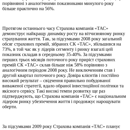
порівнянні з аналогічними показниками минулого року
більше практично на 56%.
Протягом останнього часу Страхова компанія «ТАС»
демонструє найкращу динаміку росту на вітчизняному ринку
страхування життя. Так, за підсумками 2008 року загальний
обсяг страхових премій, зібраних СК «ТАС», збільшився на
73%, в той час як у лідерів сегменту і ринку взагалі цей
показник складав в середньому 35-40%. За підсумками
перших трьох місяців поточного року приріст страхових
премій СК «ТАС» склав більше ніж 58% порівняно з
аналогічним періодом 2008 року. Не виключенням став і
другий квартал поточного року. Довіра клієнтів і постійно
високий результат – свідчення правильно побудованої
виваженої стратегії, вдало обраної інвестиційної політики та
якісного сервісу. Такі високі темпи розвитку ще раз
підтверджують, що Страхова компанія «ТАС» є національним
лідером ринку убезпечення життя і продовжує нарощувати
оберти.
За підсумками 2009 року Страхова компанія «ТАС» планує