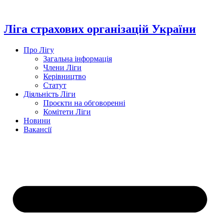
Перейти
до
вмісту
Ліга страхових організацій України
Про Лігу
Загальна інформація
Члени Ліги
Керівництво
Статут
Діяльність Ліги
Проєкти на обговоренні
Комітети Ліги
Новини
Вакансії