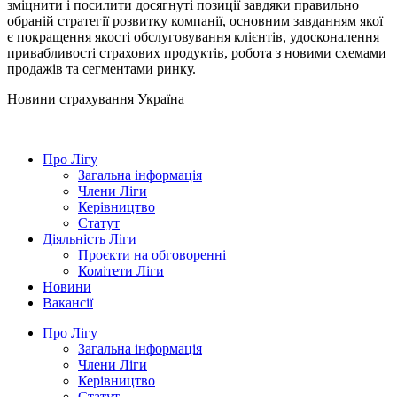
зміцнити і посилити досягнуті позиції завдяки правильно
обраній стратегії розвитку компанії, основним завданням якої
є покращення якості обслуговування клієнтів, удосконалення
привабливості страхових продуктів, робота з новими схемами
продажів та сегментами ринку.
Новини страхування
Україна
Про Лігу
Загальна інформація
Члени Ліги
Керівництво
Статут
Діяльність Ліги
Проєкти на обговоренні
Комітети Ліги
Новини
Вакансії
Про Лігу
Загальна інформація
Члени Ліги
Керівництво
Статут