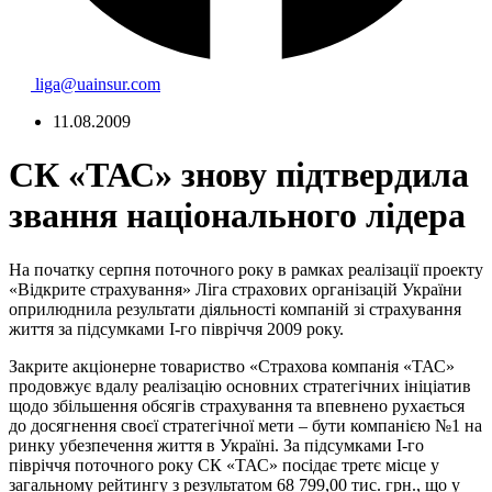
liga@uainsur.com
11.08.2009
СК «ТАС» знову підтвердила
звання національного лідера
На початку серпня поточного року в рамках реалізації проекту
«Відкрите страхування» Ліга страхових організацій України
оприлюднила результати діяльності компаній зі страхування
життя за підсумками І-го півріччя 2009 року.
Закрите акціонерне товариство «Страхова компанія «ТАС»
продовжує вдалу реалізацію основних стратегічних ініціатив
щодо збільшення обсягів страхування та впевнено рухається
до досягнення своєї стратегічної мети – бути компанією №1 на
ринку убезпечення життя в Україні. За підсумками І-го
півріччя поточного року СК «ТАС» посідає третє місце у
загальному рейтингу з результатом 68 799,00 тис. грн., що у