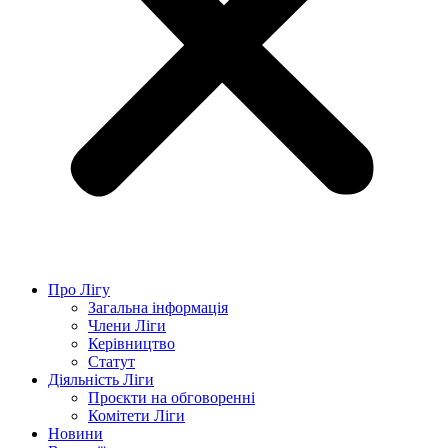
Про Лігу
Загальна інформація
Члени Ліги
Керівництво
Статут
Діяльність Ліги
Проєкти на обговоренні
Комітети Ліги
Новини