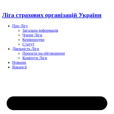
Перейти
до
вмісту
Ліга страхових організацій України
Про Лігу
Загальна інформація
Члени Ліги
Керівництво
Статут
Діяльність Ліги
Проєкти на обговоренні
Комітети Ліги
Новини
Вакансії