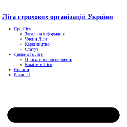
Перейти
до
вмісту
Ліга страхових організацій України
Про Лігу
Загальна інформація
Члени Ліги
Керівництво
Статут
Діяльність Ліги
Проєкти на обговоренні
Комітети Ліги
Новини
Вакансії