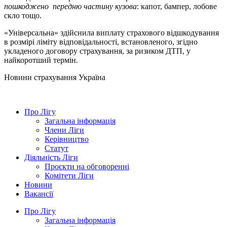
пошкоджено передню частину кузова
: капот, бампер, лобове
скло тощо.
«Універсальна» здійснила виплату страхового відшкодування
в розмірі ліміту відповідальності, встановленого, згідно
укладеного договору страхування, за ризиком ДТП, у
найкоротший термін.
Новини страхування
Україна
Про Лігу
Загальна інформація
Члени Ліги
Керівництво
Статут
Діяльність Ліги
Проєкти на обговоренні
Комітети Ліги
Новини
Вакансії
Про Лігу
Загальна інформація