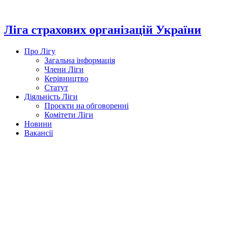
Перейти
до
вмісту
Ліга страхових організацій України
Про Лігу
Загальна інформація
Члени Ліги
Керівництво
Статут
Діяльність Ліги
Проєкти на обговоренні
Комітети Ліги
Новини
Вакансії