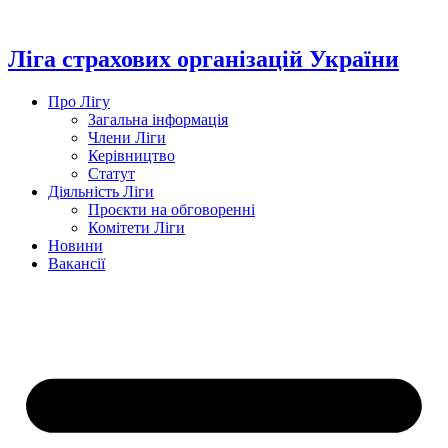
Перейти
до
вмісту
Ліга страхових організацій України
Про Лігу
Загальна інформація
Члени Ліги
Керівництво
Статут
Діяльність Ліги
Проєкти на обговоренні
Комітети Ліги
Новини
Вакансії