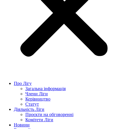
Про Лігу
Загальна інформація
Члени Ліги
Керівництво
Статут
Діяльність Ліги
Проєкти на обговоренні
Комітети Ліги
Новини