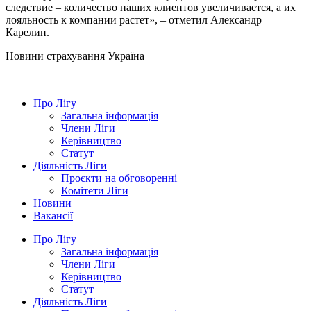
следствие – количество наших клиентов увеличивается, а их
лояльность к компании растет», – отметил Александр
Карелин.
Новини страхування
Україна
Про Лігу
Загальна інформація
Члени Ліги
Керівництво
Статут
Діяльність Ліги
Проєкти на обговоренні
Комітети Ліги
Новини
Вакансії
Про Лігу
Загальна інформація
Члени Ліги
Керівництво
Статут
Діяльність Ліги