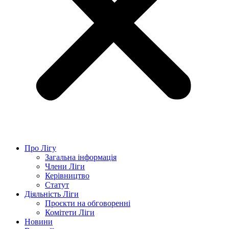
Про Лігу
Загальна інформація
Члени Ліги
Керівництво
Статут
Діяльність Ліги
Проєкти на обговоренні
Комітети Ліги
Новини