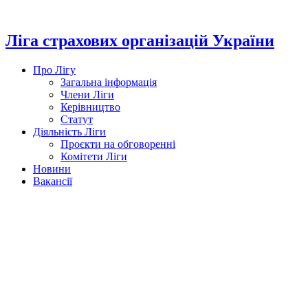
Перейти
до
вмісту
Ліга страхових організацій України
Про Лігу
Загальна інформація
Члени Ліги
Керівництво
Статут
Діяльність Ліги
Проєкти на обговоренні
Комітети Ліги
Новини
Вакансії