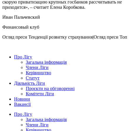
скорую приватизацию крупных госбанков рассчитывать не
приходится», – считает Елена Коробкова.
Иван Пальчевский
Финансовый клуб
Огляд преси
Тенденції розвитку страхування|Огляд преси
Топ
Про Лігу
Загальна інформація
Члени Ліги
Керівництво
Статут
Діяльність Ліги
Проєкти на обговоренні
Комітети Ліги
Новини
Вакансії
Про Лігу
Загальна інформація
Члени Ліги
Керівництво