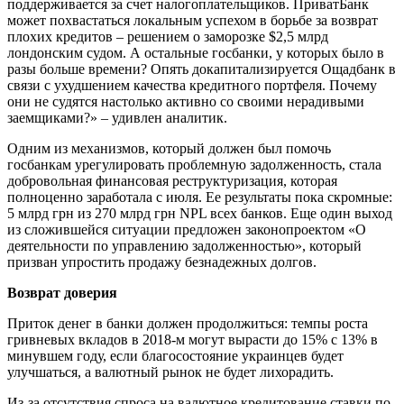
поддерживается за счет налогоплательщиков. ПриватБанк
может похвастаться локальным успехом в борьбе за возврат
плохих кредитов – решением о заморозке $2,5 млрд
лондонским судом. А остальные госбанки, у которых было в
разы больше времени? Опять докапитализируется Ощадбанк в
связи с ухудшением качества кредитного портфеля. Почему
они не судятся настолько активно со своими нерадивыми
заемщиками?» – удивлен аналитик.
Одним из механизмов, который должен был помочь
госбанкам урегулировать проблемную задолженность, стала
добровольная финансовая реструктуризация, которая
полноценно заработала с июля. Ее результаты пока скромные:
5 млрд грн из 270 млрд грн NPL всех банков. Еще один выход
из сложившейся ситуации предложен законопроектом «О
деятельности по управлению задолженностью», который
призван упростить продажу безнадежных долгов.
Возврат доверия
Приток денег в банки должен продолжиться: темпы роста
гривневых вкладов в 2018-м могут вырасти до 15% с 13% в
минувшем году, если благосостояние украинцев будет
улучшаться, а валютный рынок не будет лихорадить.
Из-за отсутствия спроса на валютное кредитование ставки по