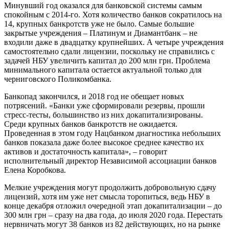
Минувший год оказался для банковской системы самым
спокойным с 2014-го. Хотя количество банков сократилось на
14, крупных банкротств уже не было. Самые большие
закрытые учреждения – Платинум и Диамантбанк – не
входили даже в двадцатку крупнейших. А четыре учреждения
самостоятельно сдали лицензии, поскольку не справились с
задачей НБУ увеличить капитал до 200 млн грн. Проблема
минимального капитала остается актуальной только для
черниговского Поликомбанка.
Банкопад закончился, и 2018 год не обещает новых
потрясений. «Банки уже сформировали резервы, прошли
стресс-тесты, большинство из них докапитализированы.
Среди крупных банков банкротств не ожидается.
Проведенная в этом году Нацбанком диагностика небольших
банков показала даже более высокое среднее качество их
активов и достаточность капитала», – говорит
исполнительный директор Независимой ассоциации банков
Елена Коробкова.
Мелкие учреждения могут продолжить добровольную сдачу
лицензий, хотя им уже нет смысла торопиться, ведь НБУ в
конце декабря отложил очередной этап докапитализации – до
300 млн грн – сразу на два года, до июля 2020 года. Перестать
нервничать могут 38 банков из 82 действующих, но на рынке