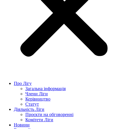
Про Лігу
Загальна інформація
Члени Ліги
Керівництво
Статут
Діяльність Ліги
Проєкти на обговоренні
Комітети Ліги
Новини