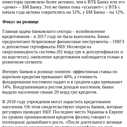
инвесторы проявляли более активно, чем к ВТБ Банку или его
«дочке» – БМ Банку. Эти же банки пока «усыхают»: у ВТБ с
начала года активы сократились на 32%, у БМ Банка – на 12%.
Фокус на рознице
Главная задача банковского сектора – возобновление
кредитования – в 2017 году не была выполнена. Банки
предпочитают безрисковые финансовые инструменты – ОВГЗ
и депозитные сертификаты НБУ. Несмотря на
сверхликвидность системы (92 млрд грн в депсертификатах и
на корсчетах), оживление кредитования наблюдается только в
розничном сегменте.
Интерес банков к рознице понятен: эффективная ставка по
коротким кредитам превышает 40%, а стоимость
фондирования постоянно падает и в среднем едва превышает
14%. Воодушевившись ростом доходов населения, банки
выдали населению свыше 20 млрд грн кредитов.
В 2018 году учреждения могут нарастить кредитование
населения. Об этом свидетельствуют опросы банков, которые
регулярно проводит НБУ. Последнее место Украины в Европе
по уровню проникновения кредитов физлиц говорит о
потенциале дальнейшего роста. «После длительного затишья