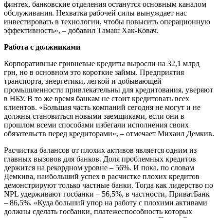
финтех, банковские отделения останутся основным каналом
обслуживания. Нехватка рабочей силы вынуждает нас
инвестировать в технологии, чтобы повысить операционную
эффективность», – добавил Тамаш Хак-Ковач.
Работа с должниками
Корпоративные гривневые кредиты выросли на 32,1 млрд
грн, но в основном это короткие займы. Предприятия
транспорта, энергетики, легкой и добывающей
промышленности привлекательны для кредитования, уверяют
в НБУ. В то же время банкам не стоит кредитовать всех
клиентов. «Большая часть компаний сегодня не могут и не
должны становиться новыми заемщиками, если они в
прошлом всеми способами избегали исполнения своих
обязательств перед кредиторами», – отмечает Михаил Демкив.
Расчистка балансов от плохих активов является одним из
главных вызовов для банков. Доля проблемных кредитов
держится на рекордном уровне – 56%. И пока, по словам
Демкива, наибольший успех в расчистке плохих кредитов
демонстрируют только частные банки. Тогда как лидерство по
NPL удерживают госбанки – 56,5%, в частности, ПриватБанк
– 86,5%. «Куда больший упор на работу с плохими активами
должны сделать госбанки, платежеспособность которых