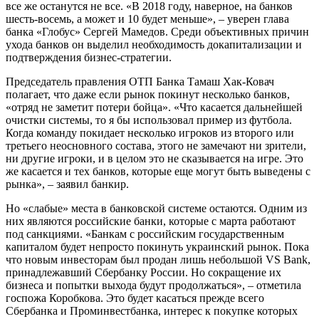
все же останутся не все. «В 2018 году, наверное, на банков
шесть-восемь, а может и 10 будет меньше», – уверен глава
банка «Глобус» Сергей Мамедов. Среди объективных причин
ухода банков он выделил необходимость докапитализации и
подтверждения бизнес-стратегии.
Председатель правления ОТП Банка Тамаш Хак-Ковач
полагает, что даже если рынок покинут несколько банков,
«отряд не заметит потери бойца». «Что касается дальнейшей
очистки системы, то я бы использовал пример из футбола.
Когда команду покидает несколько игроков из второго или
третьего неосновного состава, этого не замечают ни зрители,
ни другие игроки, и в целом это не сказывается на игре. Это
же касается и тех банков, которые еще могут быть выведены с
рынка», – заявил банкир.
Но «слабые» места в банковской системе остаются. Одним из
них являются российские банки, которые с марта работают
под санкциями. «Банкам с российским государственным
капиталом будет непросто покинуть украинский рынок. Пока
что новым инвесторам был продан лишь небольшой VS Bank,
принадлежавший Сбербанку России. Но сокращение их
бизнеса и попытки выхода будут продолжаться», – отметила
госпожа Коробкова. Это будет касаться прежде всего
Сбербанка и Проминвестбанка, интерес к покупке которых