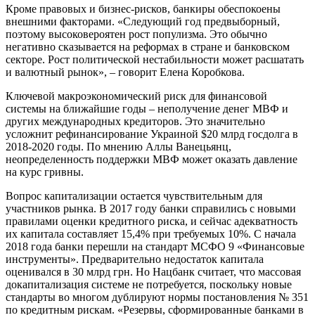
Кроме правовых и бизнес-рисков, банкиры обеспокоены
внешними факторами. «Следующий год предвыборный,
поэтому высоковероятен рост популизма. Это обычно
негативно сказывается на реформах в стране и банковском
секторе. Рост политической нестабильности может расшатать
и валютный рынок», – говорит Елена Коробкова.
Ключевой макроэкономический риск для финансовой
системы на ближайшие годы – неполучение денег МВФ и
других международных кредиторов. Это значительно
усложнит рефинансирование Украиной $20 млрд госдолга в
2018-2020 годы. По мнению Аллы Ванецьянц,
неопределенность поддержки МВФ может оказать давление
на курс гривны.
Вопрос капитализации остается чувствительным для
участников рынка. В 2017 году банки справились с новыми
правилами оценки кредитного риска, и сейчас адекватность
их капитала составляет 15,4% при требуемых 10%. С начала
2018 года банки перешли на стандарт МСФО 9 «Финансовые
инструменты». Предварительно недостаток капитала
оценивался в 30 млрд грн. Но Нацбанк считает, что массовая
докапитализация системе не потребуется, поскольку новые
стандарты во многом дублируют нормы постановления № 351
по кредитным рискам. «Резервы, сформированные банками в