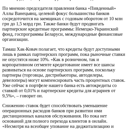
По мнению председателя правления банка «Пивденный»
Аллы Ванецьянц, целевой фокус большинства банков
сосредоточится на заемщиках с годовым оборотом от 10 млн
грн до 1,5 млрд грн. Также банки будут продвигать
партнерские кредитные программы: Немецко-Украинский
фонд, госпрограммы Беларуси, международные финансовые
организации.
Тамаш Хак-Ковач полагает, что кредиты будут доступными
лишь в рамках партнерских программ, пока рыночные ставки
не опустятся ниже 10%. «Как в розничном, так и
корпоративном сегменте кредитование имеет все шансы
развиваться на основе партнерских программ, поскольку
партнеры (торговцы, дистрибьюторы, автодилеры,
девелоперы) могут компенсировать часть процентных ставок.
Уже сейчас в портфеле нашего банка есть автокредиты со
ставкой от 0,01% и партнерские кредиты для аграриев от
9,5%», – говорит он.
Снижению ставок будет способствовать уменьшение
операционных расходов банков при развитии ими
дистанционных каналов обслуживания. Но пока нет
оснований для полного перехода клиентов в онлайн.
«Несмотря на всеобщее упование на диджитализацию и