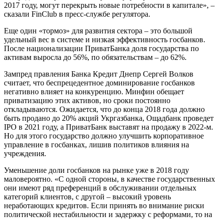
2017 году, могут перекрыть новые потребности в капитале», –
сказали FinClub в пресс-службе регулятора.
Еще один «тормоз» для развития сектора – это большой
удельный вес в системе и низкая эффективность госбанков.
После национализации ПриватБанка доля государства по
активам выросла до 56%, по обязательствам – до 62%.
Зампред правления Банка Кредит Днепр Сергей Волков
считает, что беспрецедентное доминирование госбанков
негативно влияет на конкуренцию. Минфин обещает
приватизацию этих активов, но сроки постоянно
откладываются. Ожидается, что до конца 2018 года должно
быть продано до 20% акций Укргазбанка, Ощадбанк проведет
IPO в 2021 году, а ПриватБанк выставят на продажу в 2022-м.
Но для этого государство должно улучшить корпоративное
управление в госбанках, лишив политиков влияния на
учреждения.
Уменьшение доли госбанков на рынке уже в 2018 году
маловероятно. «С одной стороны, в качестве государственных
они имеют ряд преференций в обслуживании отдельных
категорий клиентов, с другой – высокий уровень
неработающих кредитов. Если принять во внимание риски
политической нестабильности и задержку с реформами, то на