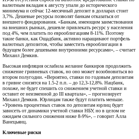
валютным вкладам к августу упали до исторического
минимума и сейчас 12-месячный депозит в долларах стоит
3,7%. Дешевые ресурсы позволят банкам отказаться от
внешнего фондирования. «Банкам, имеющим заимствования
на внешних рынках, дешевле привлекать ресурс у населения
под 4%, чем платить по еврооблигациям 8-11%. Поэтому
такие банки, как Ощадбанк, активно наращивают портфель
валютных депозитов, чтобы заместить еврооблигации в
будущем более дешевыми внутренними ресурсами», – считает
Михаил Демкив.
Высокая инфляция ослабила желание банкиров продолжить
снижение гривневых ставок, но оно может возобновиться во
втором полугодии. «Вероятно, ставки по годовым депозитам
в гривне снизятся на 1.5-2 п.п. – до 12,3-12,8%. Нацбанк,
похоже, не будет спешить со снижением учетной ставки и
оставит ее неизменной до III квартала», – прогнозирует
Михаил Демкив. Юрлицам также будут платить меньше.
«Уровень процентных ставок по депозитам юрлиц будет
зависеть от динамики учетной ставки НБУ, но в целом не
ожидаем сильного снижения ниже 8-9%», – говорит Алла
Ванецьянц.
Ключевые риски