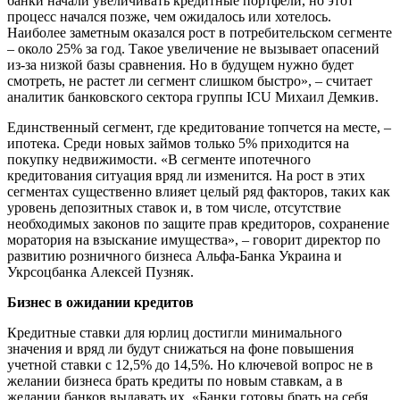
банки начали увеличивать кредитные портфели, но этот
процесс начался позже, чем ожидалось или хотелось.
Наиболее заметным оказался рост в потребительском сегменте
– около 25% за год. Такое увеличение не вызывает опасений
из-за низкой базы сравнения. Но в будущем нужно будет
смотреть, не растет ли сегмент слишком быстро», – считает
аналитик банковского сектора группы ICU Михаил Демкив.
Единственный сегмент, где кредитование топчется на месте, –
ипотека. Среди новых займов только 5% приходится на
покупку недвижимости. «В сегменте ипотечного
кредитования ситуация вряд ли изменится. На рост в этих
сегментах существенно влияет целый ряд факторов, таких как
уровень депозитных ставок и, в том числе, отсутствие
необходимых законов по защите прав кредиторов, сохранение
моратория на взыскание имущества», – говорит директор по
развитию розничного бизнеса Альфа-Банка Украина и
Укрсоцбанка Алексей Пузняк.
Бизнес в ожидании кредитов
Кредитные ставки для юрлиц достигли минимального
значения и вряд ли будут снижаться на фоне повышения
учетной ставки с 12,5% до 14,5%. Но ключевой вопрос не в
желании бизнеса брать кредиты по новым ставкам, а в
желании банков выдавать их. «Банки готовы брать на себя