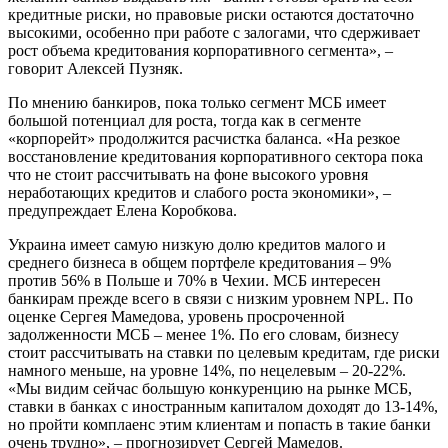
кредитные риски, но правовые риски остаются достаточно
высокими, особенно при работе с залогами, что сдерживает
рост объема кредитования корпоративного сегмента», –
говорит Алексей Пузняк.
По мнению банкиров, пока только сегмент МСБ имеет
большой потенциал для роста, тогда как в сегменте
«корпорейт» продолжится расчистка баланса. «На резкое
восстановление кредитования корпоративного сектора пока
что не стоит рассчитывать на фоне высокого уровня
неработающих кредитов и слабого роста экономики», –
предупреждает Елена Коробкова.
Украина имеет самую низкую долю кредитов малого и
среднего бизнеса в общем портфеле кредитования – 9%
против 56% в Польше и 70% в Чехии. МСБ интересен
банкирам прежде всего в связи с низким уровнем NPL. По
оценке Сергея Мамедова, уровень просроченной
задолженности МСБ – менее 1%. По его словам, бизнесу
стоит рассчитывать на ставки по целевым кредитам, где риски
намного меньше, на уровне 14%, по нецелевым – 20-22%.
«Мы видим сейчас большую конкуренцию на рынке МСБ,
ставки в банках с иностранным капиталом доходят до 13-14%,
но пройти комплаенс этим клиентам и попасть в такие банки
очень трудно», – прогнозирует Сергей Мамедов.